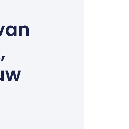
van
,
 uw