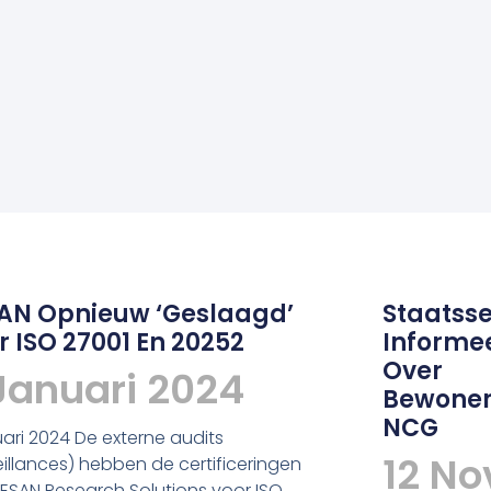
AN Opnieuw ‘geslaagd’
Staatsse
r ISO 27001 En 20252
Informe
Over
Januari 2024
Bewoner
NCG
uari 2024 De externe audits
12 N
eillances) hebben de certificeringen
ESAN Research Solutions voor ISO