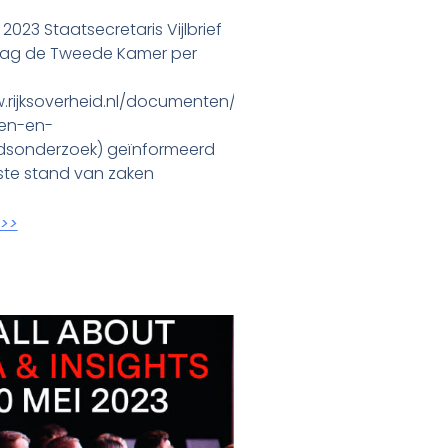
2023 Staatsecretaris Vijlbrief
ag de Tweede Kamer per
.rijksoverheid.nl/documenten/kamerstukken/2023/12/12/a
en-en-
dsonderzoek) geïnformeerd
ste stand van zaken
 >>