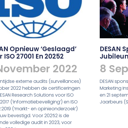
AN Opnieuw ‘geslaagd’
DESAN S
r ISO 27001 En 20252
Jubileum
November 2022
8 Se
ntijdse externe audits (surveillances)
DESAN sponso
tober 2022 hebben de certificeringen
Marketing Ins
ESAN Research Solutions voor ISO
en 21 septem
2017 (‘informatiebeveiliging’) en ISO
Jaarbeurs (S
:2019 (‘markt- en opinieonderzoek’)
uw bevestigd. Voor 20252 is de
nde volledige audit in 2023, voor