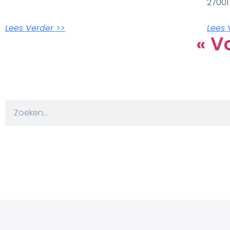
27001 
Lees Verder >>
Lees 
« V