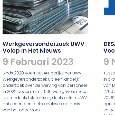
Werkgeversonderzoek UWV
DES
Volop In Het Nieuws
Voo
9 Februari 2023
9 
Sinds 2020 voert DESAN jaarlijks het UWV
Tusse
Werkgeversonderzoek uit, een landelijk
in ok
onderzoek over de werving van personeel.
van D
In 2022 deden ruim 4500 werkgevers mee,
27001:
grotendeels telefonisch, deels online. UWV
20252
publiceert een reeks analyses op basis
opnie
van het onderzoek.
volge