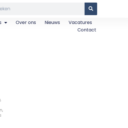
s
Over ons
Nieuws
Vacatures
Contact
.
n,
s