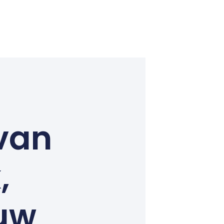
van
,
 uw